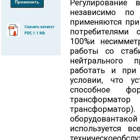
Регулирование 
независимо по
применяются при
Скачать каталог
потребителями 
PDF, 1.1 Mb
100%и несиммет
работы со стаб
нейтрального 
работать и при 
условии, что ус
способное фо
трансформато
трансформатор
оборудовантак
используется в
техническоео