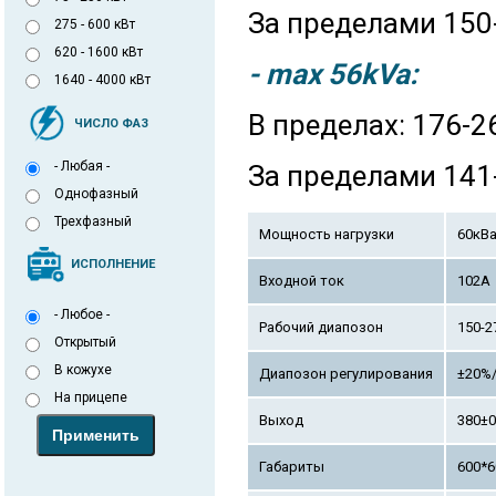
За пределами 150
275 - 600 кВт
620 - 1600 кВт
- max 56kVa:
1640 - 4000 кВт
В пределах: 176-2
ЧИСЛО ФАЗ
- Любая -
За пределами 141
Однофазный
Трехфазный
Мощность нагрузки
60кВ
ИСПОЛНЕНИЕ
Входной ток
102А
- Любое -
Рабочий диапозон
150-2
Открытый
В кожухе
Диапозон регулирования
±20%
На прицепе
Выход
380±0
Габариты
600*6