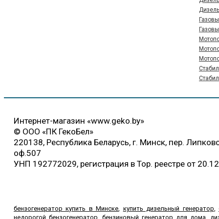
Дизель
Дизель
Газовы
Газовы
Мотопо
Мотопо
Мотопо
Стабил
Стабил
Интернет-магазин «www.geko.by»
© ООО «ПК ГекоБел»
220138, Республика Беларусь, г. Минск, пер. Липковс
оф.507
УНП 192772029, регистрация в Тор. реестре от 20.1
бензогенератор купить в Минске
,
купить дизельный генератор
,
недорогой бензогенератор
,
бензиновый генератор для дома
,
ди