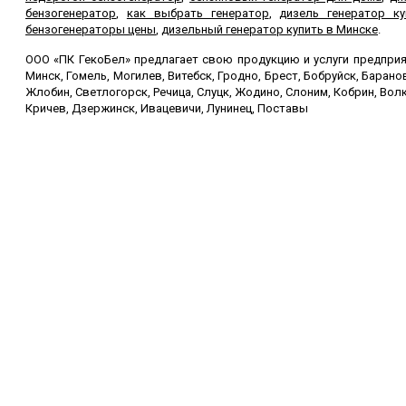
бензогенератор
,
как выбрать генератор
,
дизель генератор ку
бензогенераторы цены
,
дизельный генератор купить в Минске
.
ООО «ПК ГекоБел» предлагает свою продукцию и услуги предприят
Минск, Гомель, Могилев, Витебск, Гродно, Брест, Бобруйск, Баран
Жлобин, Светлогорск, Речица, Слуцк, Жодино, Слоним, Кобрин, Волк
Кричев, Дзержинск, Ивацевичи, Лунинец, Поставы