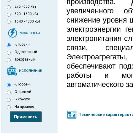
производства. 
275 - 600 кВт
увеличенного об
620 - 1600 кВт
снижение уровня ш
1640 - 4000 кВт
электроэнергии г
ЧИСЛО ФАЗ
электропитания сл
- Любая -
связи, специ
Однофазный
Электроагрега
Трехфазный
обеспечивают под
ИСПОЛНЕНИЕ
работы и мог
автоматического за
- Любое -
Открытый
В кожухе
На прицепе
Технические характерист