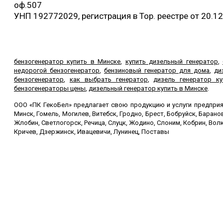
оф.507
УНП 192772029, регистрация в Тор. реестре от 20.1
бензогенератор купить в Минске
,
купить дизельный генератор
,
недорогой бензогенератор
,
бензиновый генератор для дома
,
ди
бензогенератор
,
как выбрать генератор
,
дизель генератор ку
бензогенераторы цены
,
дизельный генератор купить в Минске
.
ООО «ПК ГекоБел» предлагает свою продукцию и услуги предприят
Минск, Гомель, Могилев, Витебск, Гродно, Брест, Бобруйск, Баран
Жлобин, Светлогорск, Речица, Слуцк, Жодино, Слоним, Кобрин, Волк
Кричев, Дзержинск, Ивацевичи, Лунинец, Поставы