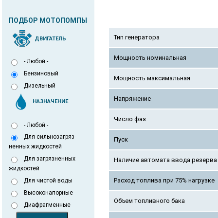
ПОДБОР МОТОПОМПЫ
Тип генератора
ДВИГАТЕЛЬ
Мощность номинальная
- Любой -
Бензиновый
Мощность максимальная
Дизельный
Напряжение
НАЗНАЧЕНИЕ
Число фаз
- Любой -
Для сильнозагряз-
Пуск
ненных жидкостей
Для загрязненных
Наличие автомата ввода резерва 
жидкостей
Расход топлива при 75% нагрузке
Для чистой воды
Высоконапорные
Объем топливного бака
Диафрагменные