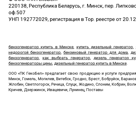
220138, Республика Беларусь, г. Минск, пер. Липковс
оф.507
УНП 192772029, регистрация в Тор. реестре от 20.1
бензогенератор купить в Минске
,
купить дизельный генератор
,
недорогой бензогенератор
,
бензиновый генератор для дома
,
ди
бензогенератор
,
как выбрать генератор
,
дизель генератор ку
бензогенераторы цены
,
дизельный генератор купить в Минске
.
ООО «ПК ГекоБел» предлагает свою продукцию и услуги предприят
Минск, Гомель, Могилев, Витебск, Гродно, Брест, Бобруйск, Баран
Жлобин, Светлогорск, Речица, Слуцк, Жодино, Слоним, Кобрин, Волк
Кричев, Дзержинск, Ивацевичи, Лунинец, Поставы