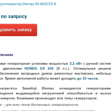
:
по запросу
равить заявку
писание
овая генераторная установка мощностью
3,2 кВт
с ручной систем
м двигателем
HONDA GX 240
(8 л.с.). Оптимальное решени
беспечения загородных домов, ремонтных мастерских, небольш
к. Время автономной работы может доходить
до 10 часов.
роагрегаты Sawafuji Elemax оснащаются генераторами
ющиеся выдающейся нагрузочной способностью и высо
оэнергии. Компания производит все типы генераторов:
 – для всех типов бензиновых элекроагрегатов