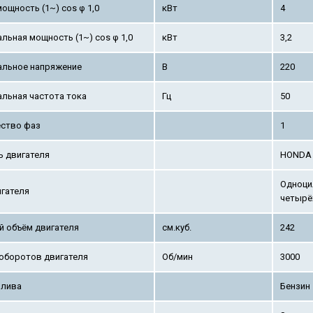
мощность (1~) cos φ 1,0
кВт
4
льная мощность (1~) cos φ 1,0
кВт
3,2
альное напряжение
В
220
льная частота тока
Гц
50
ство фаз
1
 двигателя
HONDA 
Одноци
игателя
четырё
й объём двигателя
см.куб.
242
оборотов двигателя
Об/мин
3000
плива
Бензин