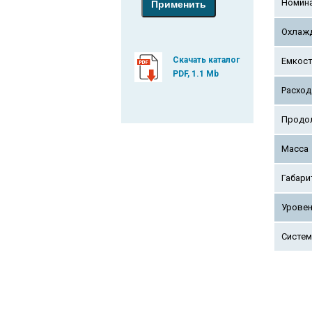
Номина
Охлаж
Скачать каталог
Емкост
PDF, 1.1 Mb
Расход
Продо
Масса
Габари
Уровен
Систем