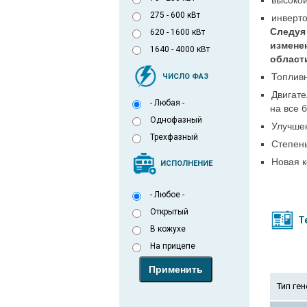
высокой
275 - 600 кВт
инверто
Cледуя
620 - 1600 кВт
измене
1640 - 4000 кВт
област
Топливн
ЧИСЛО ФАЗ
Двигате
- Любая -
на все 
Однофазный
Улучше
Трехфазный
Cтепень
Новая к
ИСПОЛНЕНИЕ
- Любое -
Открытый
Т
В кожухе
На прицепе
Тип ге