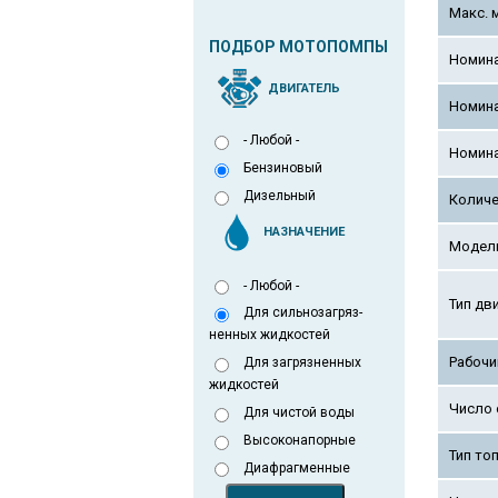
Макс. 
ПОДБОР МОТОПОМПЫ
Номина
ДВИГАТЕЛЬ
Номин
- Любой -
Номина
Бензиновый
Дизельный
Количе
НАЗНАЧЕНИЕ
Модель
- Любой -
Тип дв
Для сильнозагряз-
ненных жидкостей
Рабочи
Для загрязненных
жидкостей
Число 
Для чистой воды
Высоконапорные
Тип то
Диафрагменные