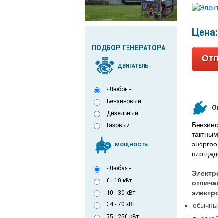
Цена
ПОДБОР ГЕНЕРАТОРА
Отп
ДВИГАТЕЛЬ
- Любой -
Бензиновый
О
Дизельный
Бензин
Газовый
тактны
энергоо
МОЩНОСТЬ
площадо
- Любая -
Элект
0 - 10 кВт
отлича
электр
10 - 30 кВт
34 - 70 кВт
обычные
75 - 250 кВт