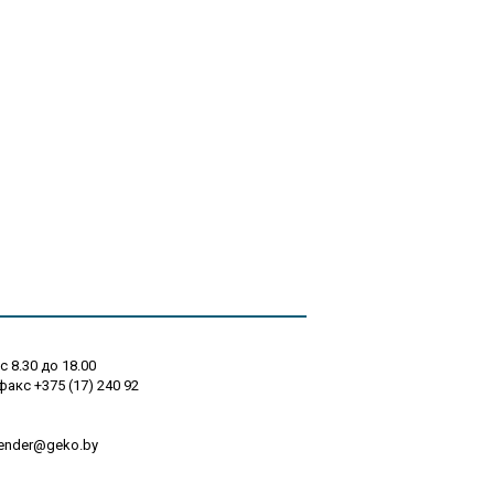
с 8.30 до 18.00
 факс +375 (17) 240 92
tender@geko.by