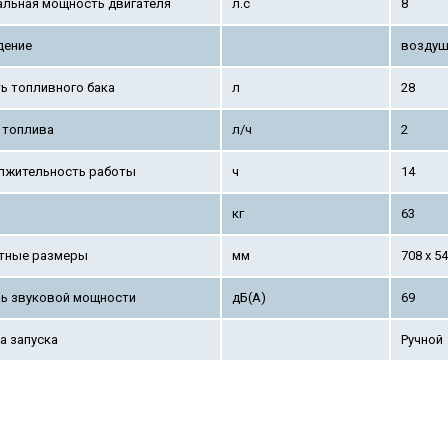
льная мощность двигателя
л.с
8
дение
возду
ь топливного бака
л
28
 топлива
л/ч
2
лжительность работы
ч
14
кг
63
тные размеры
мм
708 x 54
ь звуковой мощности
дБ(А)
69
а запуска
Ручной