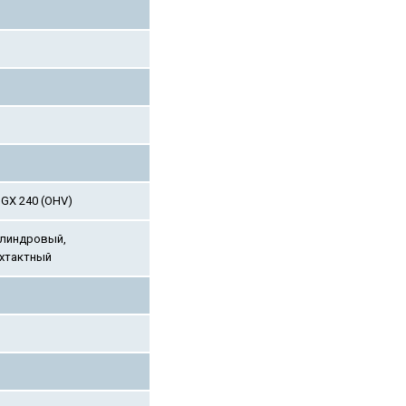
GX 240 (OHV)
линдровый,
хтактный