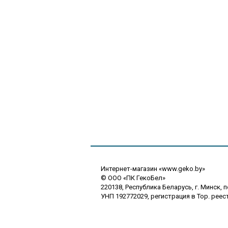
Интернет-магазин «www.geko.by»
© ООО «ПК ГекоБел»
220138, Республика Беларусь, г. Минск, 
УНП 192772029, регистрация в Тор. реест