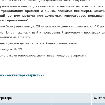
 мощности - специально для дизельных электроагрегатов
рного типа – только для самых компактных и легких электроагрегат
 требованиям времени и рынка, японские инженеры, конст
ний во все модели поставляемых генераторов, повышая
и их применения:
ые баки увеличены до 28 литров на моделях мощностью от 4,0 до 
ль Honda - экономичный и проверенный временем – производится
бензиновые агрегаты
нный дизайн делает агрегаты более компактными
 защиты IP 23
онструкция генератора увеличивает мощность агрегата
ехнические характеристики
нератора
Синхро